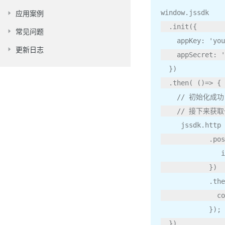
window
.
jssdk
应用案例
.
init
({
常见问题
    appKey
:
'you
更新日志
    appSecret
:
'
})
.
then
(
()=>
{
// 初始化成功
// 接下来获
     jssdk
.
http
.
pos
   
})
.
the
      
});
})