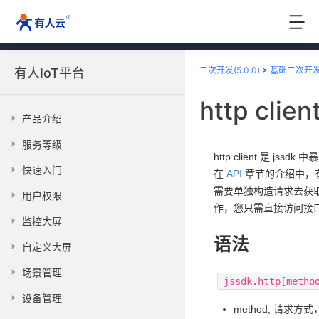
二次开发(5.0.0)
>
基础二次开
有人IoT平台
http clien
产品介绍
服务等级
http client 是 js
快速入门
在
API
章节的介绍中，
需要单独构造请求去获取
用户权限
作，您只需直接访问接
监控大屏
语法
自定义大屏
场景管理
jssdk.http[metho
设备管理
method, 请求方