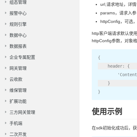
组态管理
url,请求地址，
params，请求
报警中心
httpConfig，
规则引擎
http客户端请求默认使
数据中心
httpConfig参数，对
数据报表
企业专属配置
{
    header
:
{
网关管理
'Content
云收款
}
维保管理
}
扩展功能
使用示例
三方网关管理
手机端
在sdk初始化成功后，
二次开发