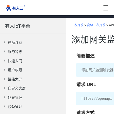
二次开发
>
高级二次开发
>
API
有人IoT平台
添加网关
产品介绍
服务等级
简要描述
快速入门
用户权限
添加网关监测触发器
监控大屏
请求 URL
自定义大屏
场景管理
https
:
//openapi.
设备管理
请求方式