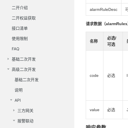
二开介绍
alarmRuleDesc
二开权益获取
请求数据（alarmRule
接口清单
必选/
使用限制
名称
可选
FAQ
基础二次开发
高级二次开发
code
必选
基础二次开发
说明
API
value
必选
三方网关
报警联动
响应参数