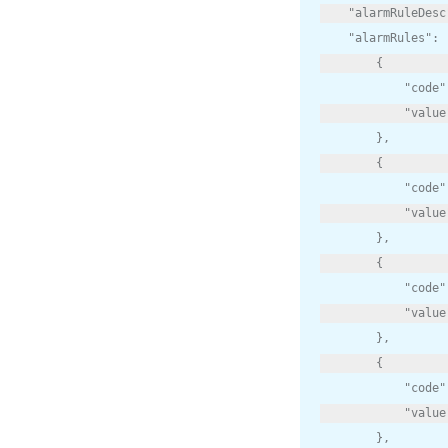
"alarmRuleDesc
"alarmRules"
:
{
"code"
"value
},
{
"code"
"value
},
{
"code"
"value
},
{
"code"
"value
},