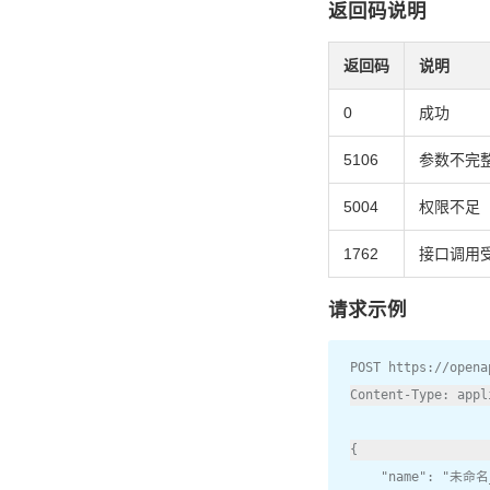
返回码说明
返回码
说明
0
成功
5106
参数不完
5004
权限不足
1762
接口调用
请求示例
POST https
:
//opena
Content
-
Type
:
 appl
{
"name"
:
"未命名