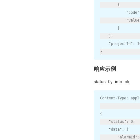
{
"code"
"value
}
],
"projectId"
:
1
}
响应示例
status: 0，info: ok
Content
-
Type
:
 appl
{
"status"
:
0
,
"data"
:
{
"alarmId"
: