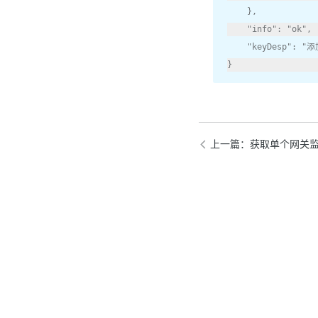
},
"info"
:
"ok"
,
"keyDesp"
:
"添
}
上一篇
：获取单个网关