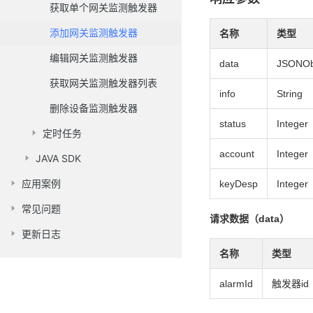
获取单个网关监测触发器
添加网关监测触发器
名称
类型
编辑网关监测触发器
data
JSONOb
获取网关监测触发器列表
info
String
删除设备监测触发器
status
Integer
定时任务
account
Integer
JAVA SDK
应用案例
keyDesp
Integer
常见问题
请求数据（data）
更新日志
名称
类型
alarmId
触发器id