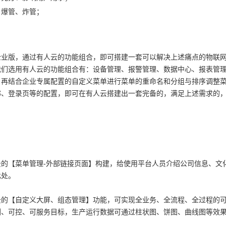
、爆管、炸管；
企业版，通过有人云的功能组合，即可搭建一套可以解决上述痛点的物联
我们选用有人云的功能组合有：设备管理、报警管理、数据中心、报表管
，再结合企业专属配置的自定义菜单进行菜单的重命名和分组与排序调整
称、登录页等的配置，即可在有人云搭建出一套完备的，满足上述需求的
云的【菜单管理-外部链接页面】构建，给使用平台人员介绍公司信息、文
此处。
云的【自定义大屏、组态管理】功能，可实现全业务、全流程、全过程的
测、可控、可服务目标，生产运行数据可通过柱状图、饼图、曲线图等效
。