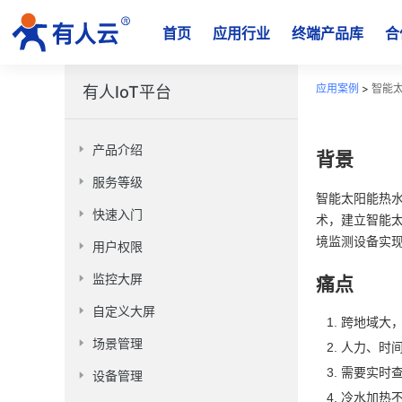
首页
应用行业
终端产品库
合
应用案例
>
智能
有人IoT平台
产品介绍
背景
服务等级
智能太阳能热
快速入门
术，建立智能
境监测设备实
用户权限
监控大屏
痛点
自定义大屏
跨地域大
场景管理
人力、时
需要实时
设备管理
冷水加热