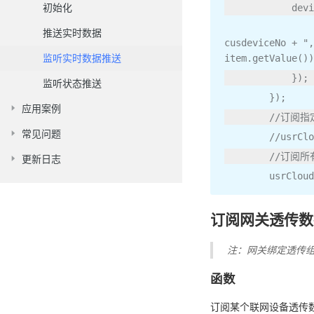
初始化
     
推送实时数据
cusdeviceNo 
+
",
监听实时数据推送
item
.
getValue
())
});
监听状态推送
});
应用案例
//订阅
常见问题
//usrClo
//订阅
更新日志
        usrCloud
订阅网关透传数
注：网关绑定透传
函数
订阅某个联网设备透传数据推送：s