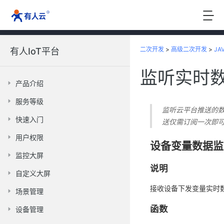
二次开发
>
高级二次开发
>
JA
有人IoT平台
监听实时
产品介绍
服务等级
监听云平台推送的
快速入门
送仅需订阅一次即
用户权限
设备变量数据监
监控大屏
说明
自定义大屏
接收设备下发变量实时
场景管理
函数
设备管理