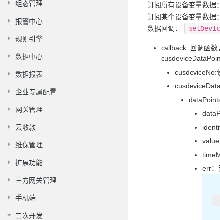
组态管理
订阅所有设备变量数据
订阅某个设备变量数据
报警中心
数据回调：
setDevi
规则引擎
callback: 回调函数，
数据中心
cusdeviceDataPoi
cusdeviceN
数据报表
cusdeviceDat
企业专属配置
dataPoi
网关管理
dataP
云收款
iden
valu
维保管理
tim
扩展功能
err
三方网关管理
手机端
二次开发