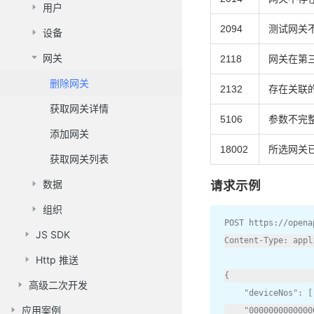
用户
2094
测试网关
设备
网关
2118
网关在第
删除网关
2132
存在关联
获取网关详情
5106
参数不完
添加网关
18002
所选网关
获取网关列表
数据
请求示例
组织
POST https
:
//opena
JS SDK
Content
-
Type
:
 appl
Http 推送
{
高级二次开发
"deviceNos"
:
[
应用案例
"0000000000000