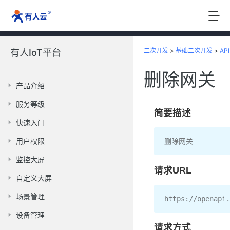
二次开发
>
基础二次开发
>
API
有人IoT平台
删除网关
产品介绍
服务等级
简要描述
快速入门
用户权限
删除网关
监控大屏
请求URL
自定义大屏
场景管理
https
:
//openapi.
设备管理
请求方式