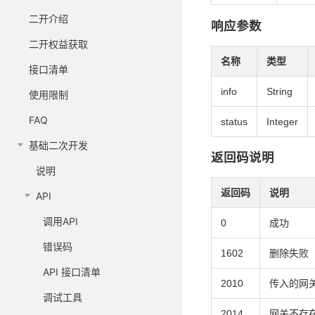
二开介绍
响应参数
二开权益获取
名称
类型
接口清单
info
String
使用限制
FAQ
status
Integer
基础二次开发
返回码说明
说明
返回码
说明
API
调用API
0
成功
错误码
1602
删除失败
API 接口清单
2010
传入的网
调试工具
2014
网关不存