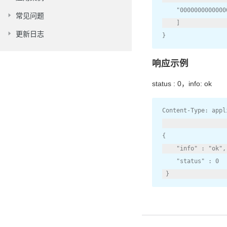
"0000000000000
常见问题
]
更新日志
}
响应示例
status : 0，info: ok
Content
-
Type
:
 appl
{
"info"
:
"ok"
,
"status"
:
0
}