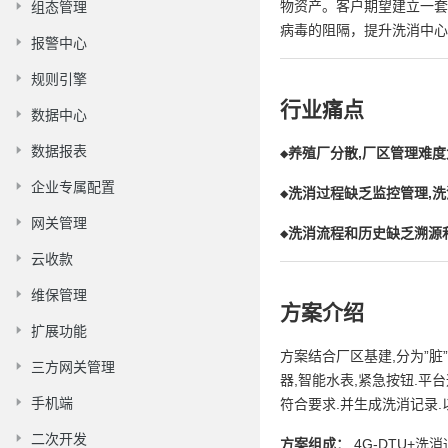
组态管理
物资产。客户期望建立一套
病毒的阻隔，提升洗消中心
报警中心
规则引擎
行业痛点
数据中心
数据报表
◆
养殖厂分散,厂区管理难度
企业专属配置
◆
洗消过程缺乏监控管理,
网关管理
◆
洗消流程和历史缺乏溯源
云收款
维保管理
方案介绍
扩展功能
方案结合厂区基建,分为”脏
三方网关管理
器,智能水表,紧急按钮.
手机端
符合要求.并生成洗消记录.
二次开发
方案组成：
4G-DTU+洗