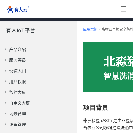
应用案例
>
畜牧业生物安全防
有人IoT平台
产品介绍
服务等级
快速入门
用户权限
监控大屏
自定义大屏
项目背景
场景管理
非洲猪瘟 (ASF) 是
设备管理
畜牧业公司纷纷建设洗消中