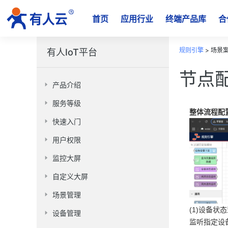
首页
应用行业
终端产品库
合
规则引擎
>
场景案
有人IoT平台
节点
产品介绍
服务等级
整体流程配
快速入门
用户权限
监控大屏
自定义大屏
场景管理
(1)设备状
设备管理
监听指定设