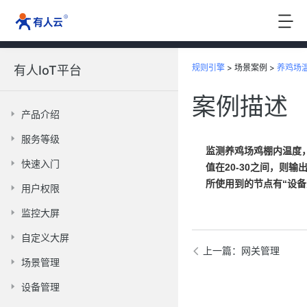
规则引擎
>
场景案例 >
养鸡场
有人IoT平台
案例描述
产品介绍
服务等级
监测养鸡场鸡棚内温度
快速入门
值在20-30之间，则
所使用到的节点有“设
用户权限
监控大屏
自定义大屏
上一篇
：网关管理
场景管理
设备管理