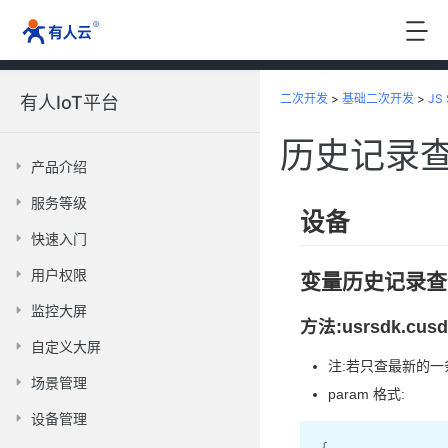
二次开发
>
基础二次开发
>
JS
有人IoT平台
历史记录
产品介绍
服务等级
设备
快速入门
用户权限
变量历史记录查
监控大屏
方法:usrsdk.cusde
自定义大屏
注:若只查最新的
场景管理
param 格式:
设备管理
{