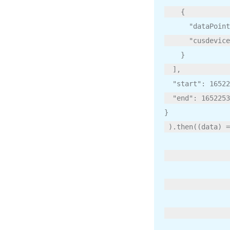
{
"dataPoint
"cusdevice
}
],
"start"
:
16522
"end"
:
1652253
}
).
then
((
data
)
=