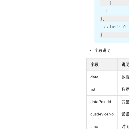
}
]
},
"status"
:
0
}
字段说明
字段
说
data
数
list
数据
dataPointId
变量
cusdeviceNo
设
time
时间