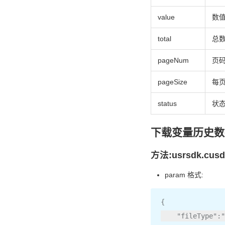
value
数值
total
总
pageNum
页
pageSize
每
status
状态
下载变量历史数
方法:usrsdk.cusde
param 格式:
{
"fileType"
:
"