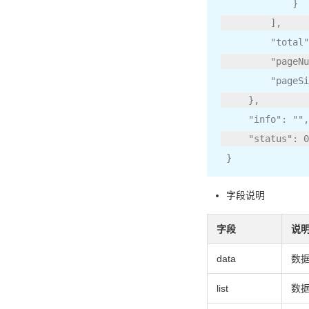
}
],
"total"
"pageNu
"pageSi
},
"info"
:
""
,
"status"
:
0
}
字段说明
字段
说
data
数
list
数据