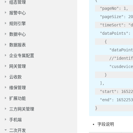
组态管理
"pageNo"
:
1
,
报警中心
"pageSize"
:
20
规则引擎
"timeSort"
:
"d
"dataPoints"
:
数据中心
{
数据报表
"dataPoint
企业专属配置
//"identif
网关管理
"cusdevice
}
云收款
],
维保管理
"start"
:
16522
扩展功能
"end"
:
1652253
}
三方网关管理
手机端
字段说明
二次开发