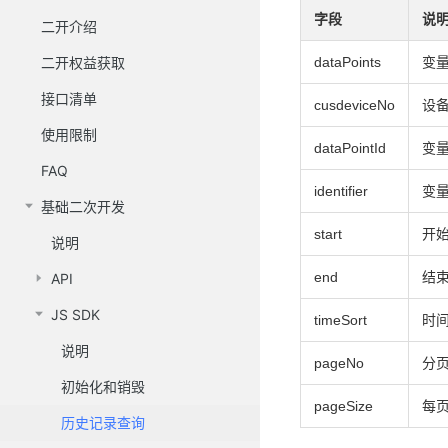
字段
说
二开介绍
dataPoints
变
二开权益获取
接口清单
cusdeviceNo
设
使用限制
dataPointId
变量
FAQ
identifier
变量
基础二次开发
start
开始
说明
end
结束
API
JS SDK
timeSort
时间
说明
pageNo
分页
初始化和销毁
pageSize
每页
历史记录查询