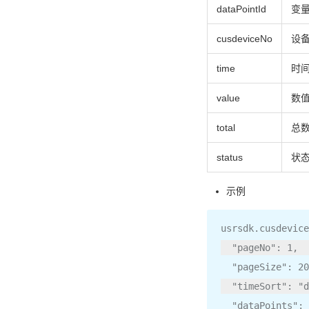
dataPointId
变量
cusdeviceNo
设
time
时间
value
数值
total
总
status
状态
示例
usrsdk
.
cusdevice
"pageNo"
:
1
,
"pageSize"
:
20
"timeSort"
:
"d
"dataPoints"
: