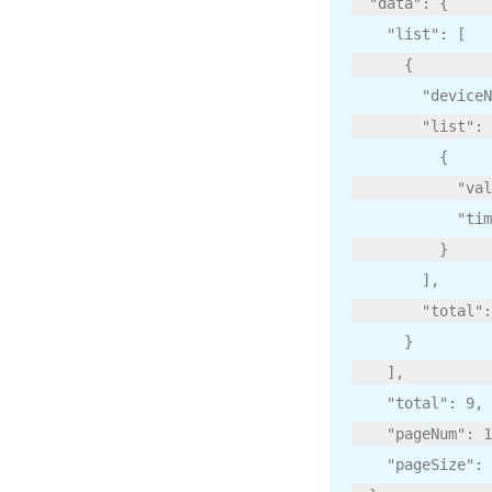
"data"
:
{
"list"
:
[
{
"deviceN
"list"
:
{
"val
"tim
}
],
"total"
:
}
],
"total"
:
9
,
"pageNum"
:
1
"pageSize"
: