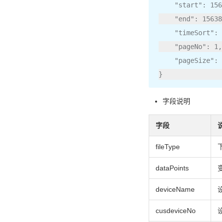
"start"
:
156
"end"
:
15638
"timeSort"
:
"pageNo"
:
1
,
"pageSize"
:
}
字段说明
字段
fileType
dataPoints
deviceName
cusdeviceNo