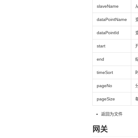
slaveName
dataPointName
dataPointId
start
end
timeSort
pageNo
pageSize
返回为文件
网关