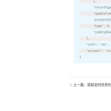
],
"recordTyp
"updateTim
"projectId
"type"
:
0
,
"isOnlySho
},
"info"
:
"ok"
,
"account"
:
"xx
}
上一篇
：获取定时任务