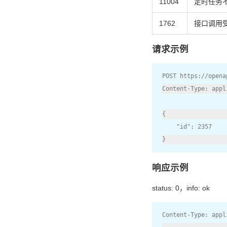
11004
定时任务
1762
接口调用
请求示例
POST https
:
//opena
Content
-
Type
:
 appl
{
"id"
:
2357
}
响应示例
status: 0，info: ok
Content
-
Type
:
 appl