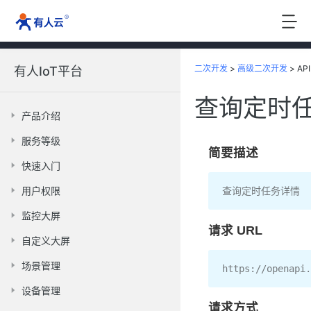
二次开发
>
高级二次开发
>
API
有人IoT平台
查询定时
产品介绍
服务等级
简要描述
快速入门
用户权限
查询定时任务详情
监控大屏
请求 URL
自定义大屏
场景管理
https
:
//openapi.
设备管理
请求方式