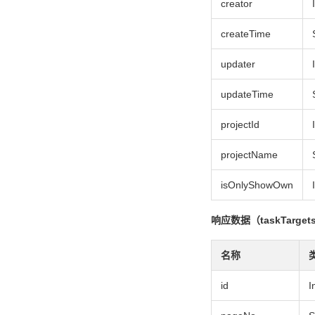
creator
createTime
updater
updateTime
projectId
projectName
isOnlyShowOwn
响应数据（taskTarget
名称
id
I