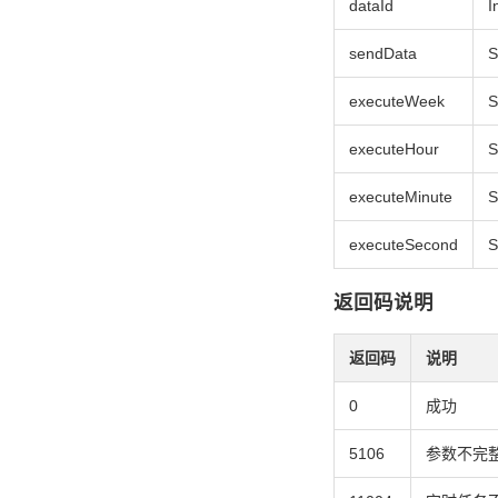
dataId
I
sendData
S
executeWeek
S
executeHour
S
executeMinute
S
executeSecond
S
返回码说明
返回码
说明
0
成功
5106
参数不完