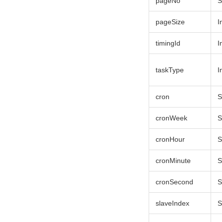
pageNo
S
pageSize
I
timingId
I
taskType
I
cron
S
cronWeek
S
cronHour
S
cronMinute
S
cronSecond
S
slaveIndex
S